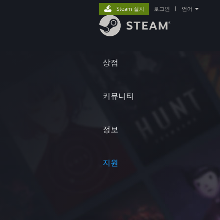
Steam 설치
로그인
|
언어
상점
커뮤니티
정보
지원