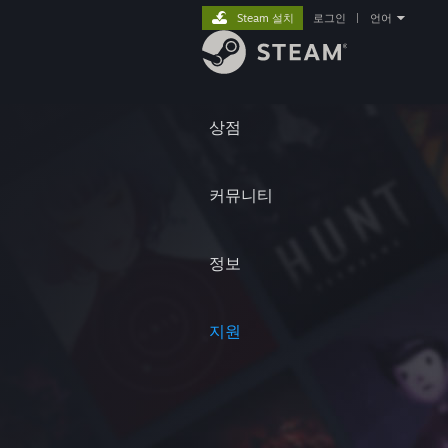
Steam 설치
로그인
|
언어
상점
커뮤니티
정보
지원