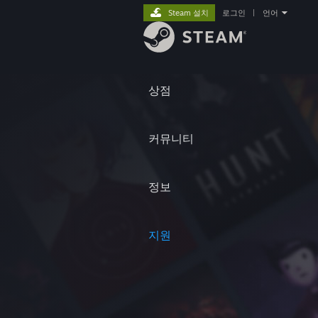
Steam 설치
로그인
|
언어
상점
커뮤니티
정보
지원