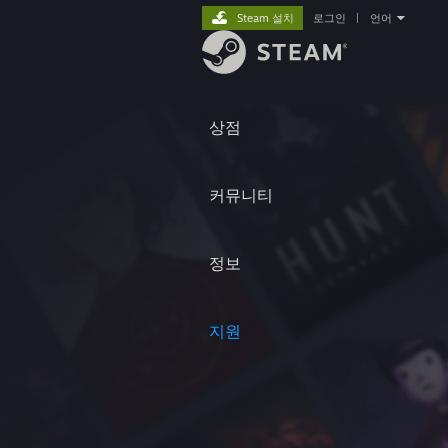
Steam 설치
로그인
|
언어
상점
커뮤니티
정보
지원