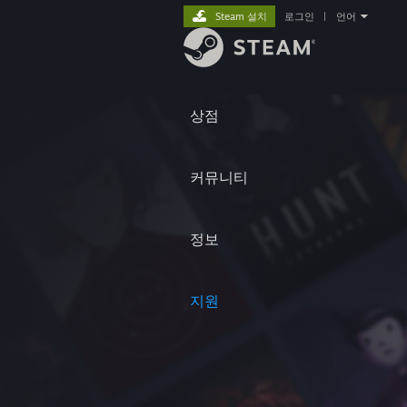
Steam 설치
로그인
|
언어
상점
커뮤니티
정보
지원