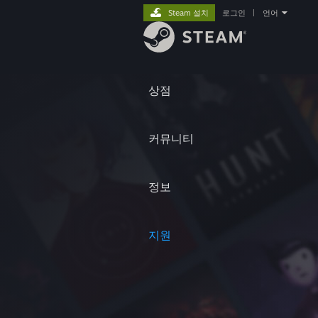
Steam 설치
로그인
|
언어
상점
커뮤니티
정보
지원