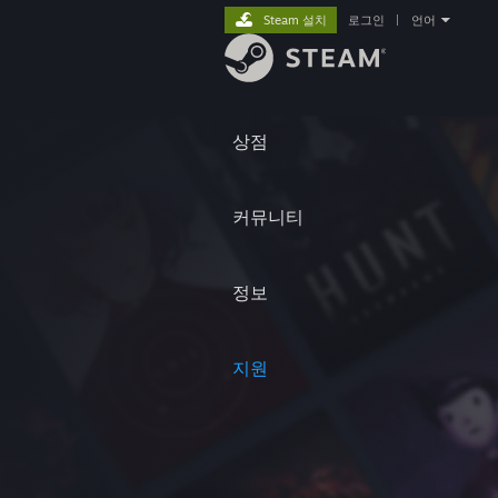
Steam 설치
로그인
|
언어
상점
커뮤니티
정보
지원