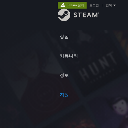
Steam 설치
로그인
|
언어
상점
커뮤니티
정보
지원