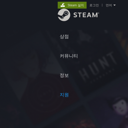
Steam 설치
로그인
|
언어
상점
커뮤니티
정보
지원