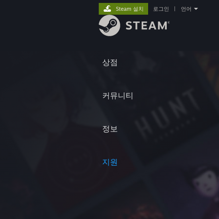
Steam 설치
로그인
|
언어
상점
커뮤니티
정보
지원