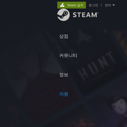
Steam 설치
로그인
|
언어
상점
커뮤니티
정보
지원