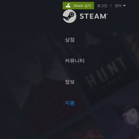
Steam 설치
로그인
|
언어
상점
커뮤니티
정보
지원