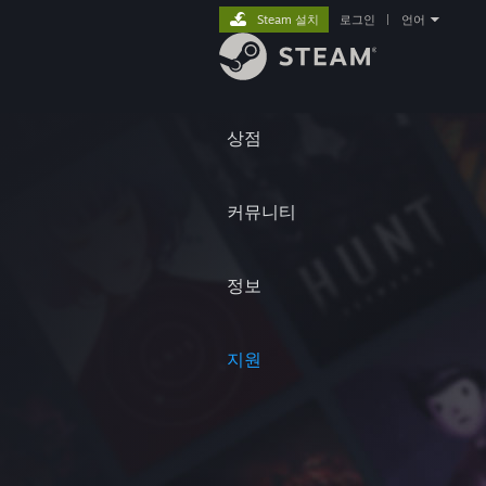
Steam 설치
로그인
|
언어
상점
커뮤니티
정보
지원