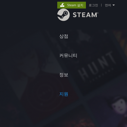
Steam 설치
로그인
|
언어
상점
커뮤니티
정보
지원