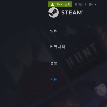
Steam 설치
로그인
|
언어
상점
커뮤니티
정보
지원