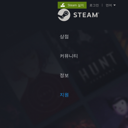
Steam 설치
로그인
|
언어
상점
커뮤니티
정보
지원