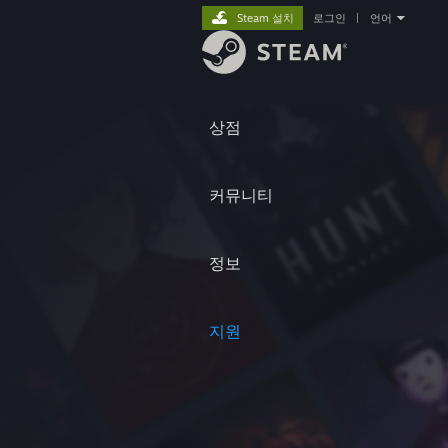
Steam 설치
로그인
|
언어
상점
커뮤니티
정보
지원