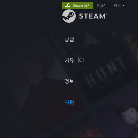
Steam 설치
로그인
|
언어
상점
커뮤니티
정보
지원