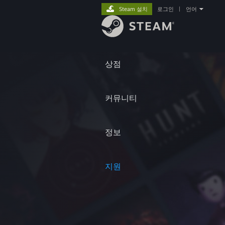
Steam 설치
로그인
|
언어
상점
커뮤니티
정보
지원