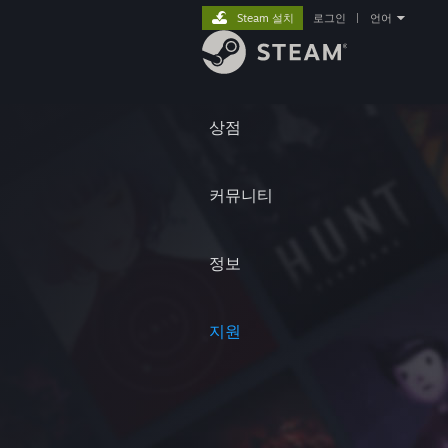
Steam 설치
로그인
|
언어
상점
커뮤니티
정보
지원