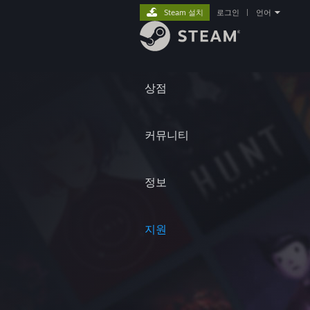
Steam 설치
로그인
|
언어
상점
커뮤니티
정보
지원