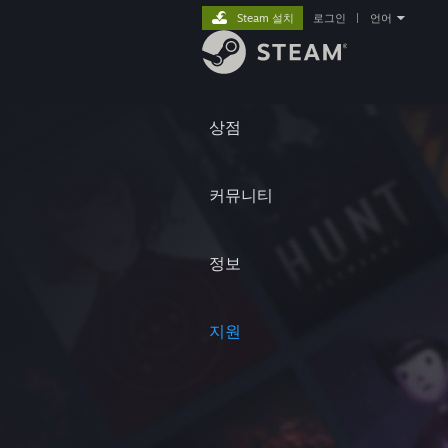
Steam 설치
로그인
|
언어
상점
커뮤니티
정보
지원