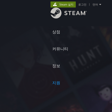
Steam 설치
로그인
|
언어
상점
커뮤니티
정보
지원