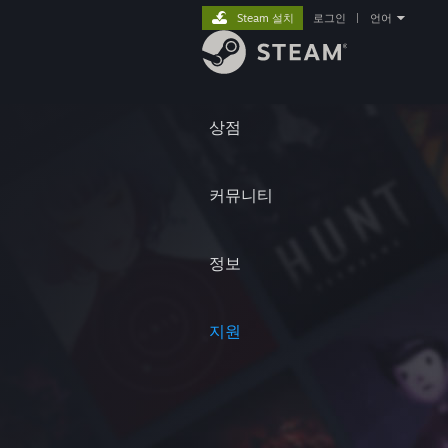
Steam 설치
로그인
|
언어
상점
커뮤니티
정보
지원