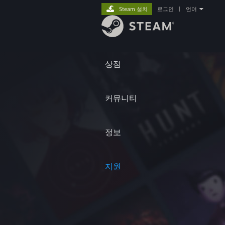
Steam 설치
로그인
|
언어
상점
커뮤니티
정보
지원