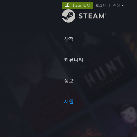
Steam 설치
로그인
|
언어
상점
커뮤니티
정보
지원