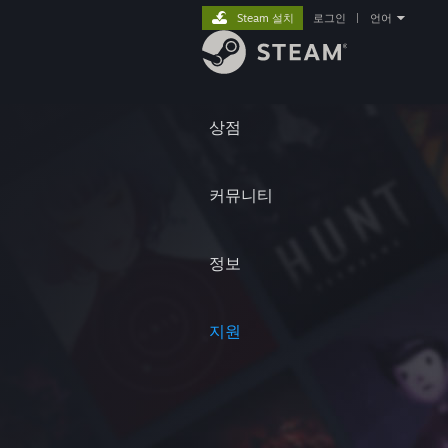
Steam 설치
로그인
|
언어
상점
커뮤니티
정보
지원