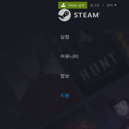
Steam 설치
로그인
|
언어
상점
커뮤니티
정보
지원