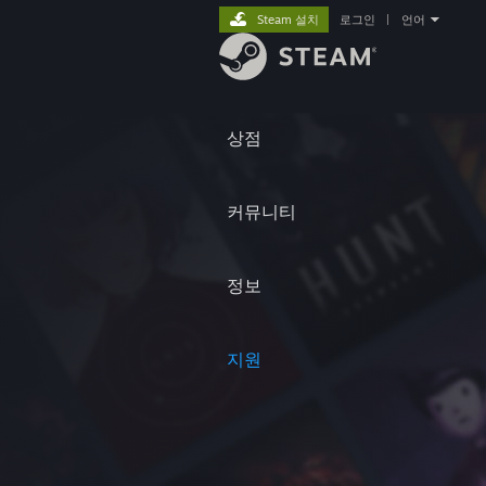
Steam 설치
로그인
|
언어
상점
커뮤니티
정보
지원