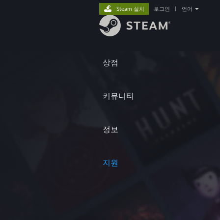
Steam 설치
로그인
|
언어
상점
커뮤니티
정보
지원