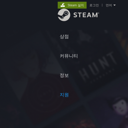
Steam 설치
로그인
|
언어
상점
커뮤니티
정보
지원