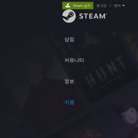
Steam 설치
로그인
|
언어
상점
커뮤니티
정보
지원