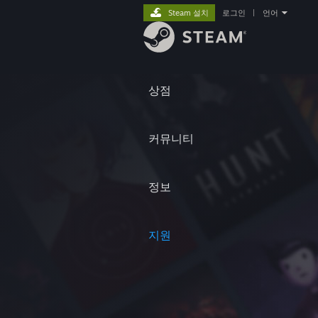
Steam 설치
로그인
|
언어
상점
커뮤니티
정보
지원