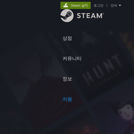
Steam 설치
로그인
|
언어
상점
커뮤니티
정보
지원