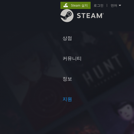
Steam 설치
로그인
|
언어
상점
커뮤니티
정보
지원