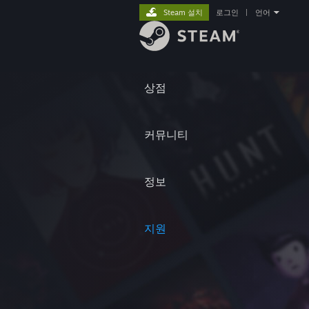
Steam 설치
로그인
|
언어
상점
커뮤니티
정보
지원