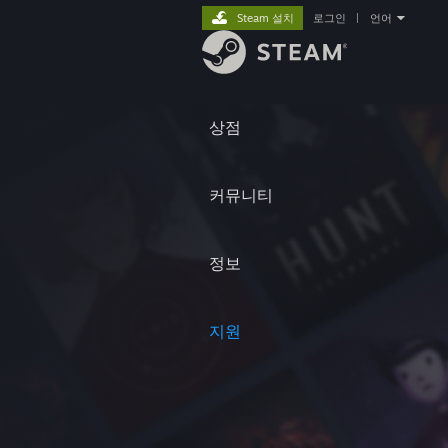
Steam 설치
로그인
|
언어
상점
커뮤니티
정보
지원