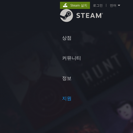
Steam 설치
로그인
|
언어
상점
커뮤니티
정보
지원