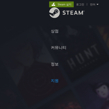
Steam 설치
로그인
|
언어
상점
커뮤니티
정보
지원