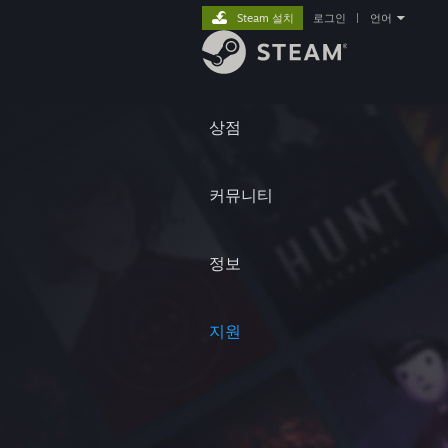
Steam 설치
로그인
|
언어
상점
커뮤니티
정보
지원