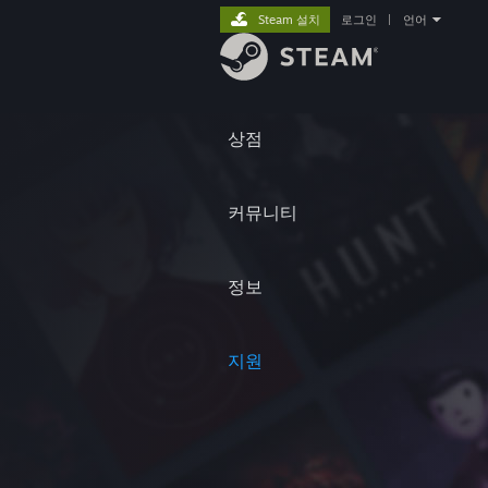
Steam 설치
로그인
|
언어
상점
커뮤니티
정보
지원