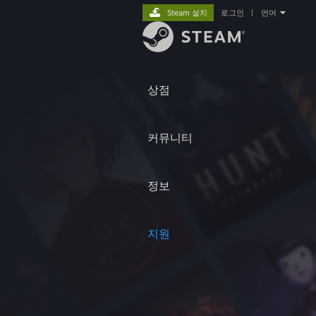
Steam 설치
로그인
|
언어
상점
커뮤니티
정보
지원