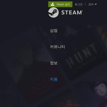
Steam 설치
로그인
|
언어
상점
커뮤니티
정보
지원