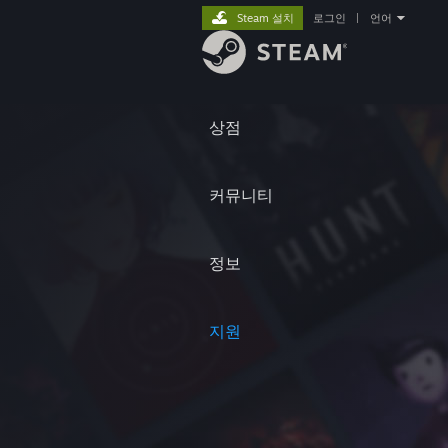
Steam 설치
로그인
|
언어
상점
커뮤니티
정보
지원