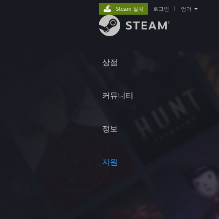
Steam 설치
로그인
|
언어
상점
커뮤니티
정보
지원