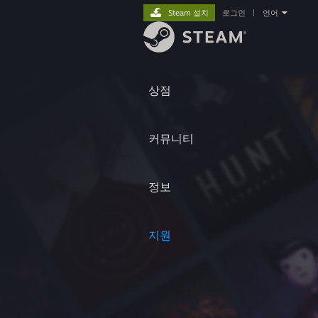
Steam 설치
로그인
|
언어
상점
커뮤니티
정보
지원