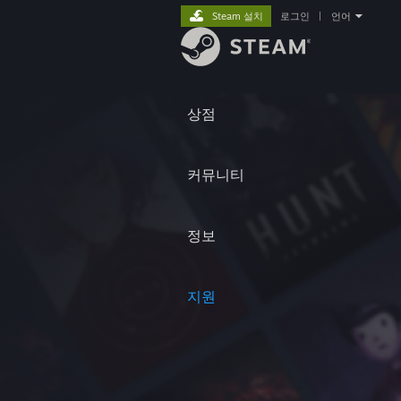
Steam 설치
로그인
|
언어
상점
커뮤니티
정보
지원