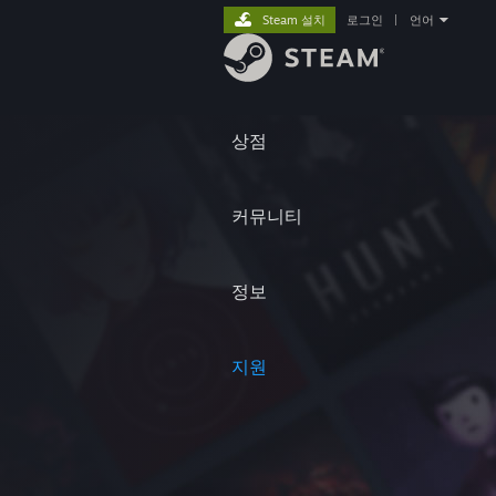
Steam 설치
로그인
|
언어
상점
커뮤니티
정보
지원