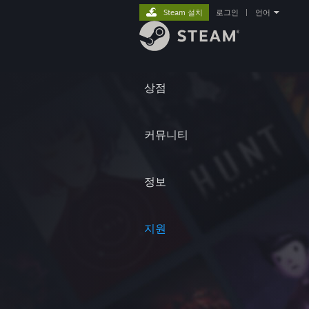
Steam 설치
로그인
|
언어
상점
커뮤니티
정보
지원