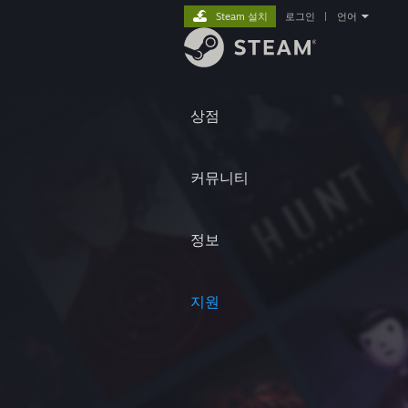
Steam 설치
로그인
|
언어
상점
커뮤니티
정보
지원